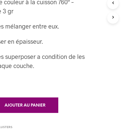
e couleur à la cuisson 760° –
R
 3 gr
E
S
T
es mélanger entre eux.
V
I
er en épaisseur.
D
E
.
s superposer a condition de les
haque couche.
AJOUTER AU PANIER
 LUSTERS