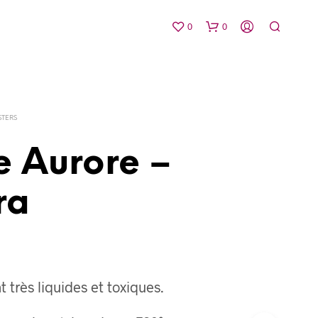
0
0
STERS
e Aurore –
ra
V
O
T
R
E
P
A
t très liquides et toxiques.
N
I
E