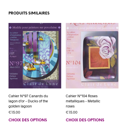
PRODUITS SIMILAIRES
Cahier N°97 Canards du
Cahier N°104 Roses
lagon d’or – Ducks of the
métalliques – Metallic
golden lagoon
roses
€
15.00
€
15.00
CHOIX DES OPTIONS
Ce
CHOIX DES OPTIONS
Ce
produit
prod