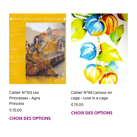
a
a
plusieurs
plus
variations.
varia
Les
Les
options
opti
peuvent
peuv
être
être
choisies
choi
sur
sur
la
la
page
pag
du
du
produit
prod
Cahier N°103 Les
Cahier N°94 L’amour en
Princesses – Agra
cage – Love in a cage
Princess
€
15.00
€
15.00
CHOIX DES OPTIONS
Ce
CHOIX DES OPTIONS
Ce
prod
produit
a
a
plus