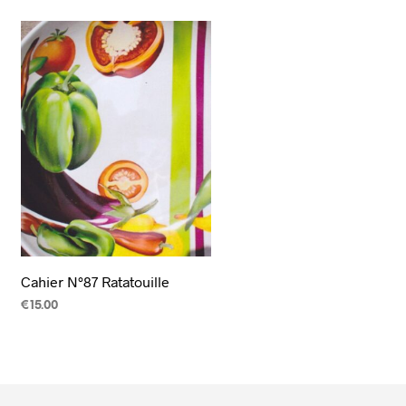
Cahier N°87 Ratatouille
€
15.00
CHOIX DES OPTIONS
Ce
produit
a