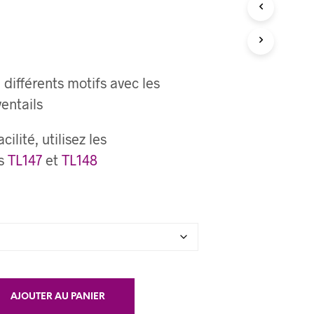
R
E
S
T
V
 différents motifs avec les
I
D
ventails
E
.
cilité, utilisez les
es
TL147
et
TL148
AJOUTER AU PANIER