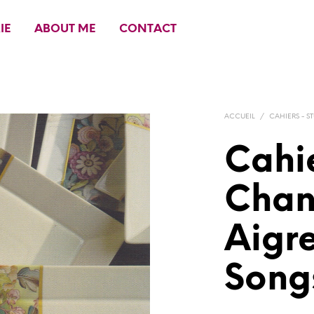
IE
ABOUT ME
CONTACT
ACCUEIL
/
CAHIERS - S
Cahi
Chan
Aigre
Songs