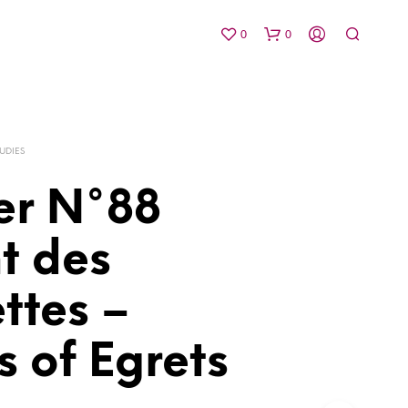
0
0
TUDIES
er N°88
t des
V
O
T
ttes –
R
E
P
 of Egrets
A
N
I
E