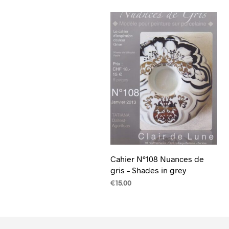
Cahier N°108 Nuances de
gris – Shades in grey
€
15.00
CHOIX DES OPTIONS
Ce
produit