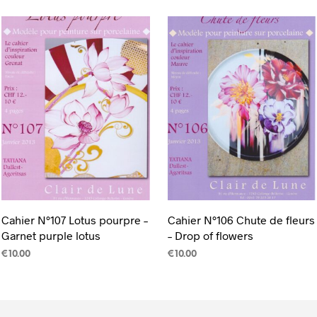
Cahier N°107 Lotus pourpre –
Cahier N°106 Chute de fleurs
Garnet purple lotus
– Drop of flowers
€
10.00
€
10.00
CHOIX DES OPTIONS
CHOIX DES OPTIONS
Ce
Ce
produit
produit