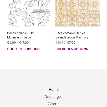
choisies
sur
sur
la
la
pag
page
du
du
prod
produit
Décalcomanie CL22
Décalcomanie CL7 les
Monnaie du pape
splendeurs de Machuca
Le
Le
€
6.00
–
€
17.00
€
10.00
€
7.00
prix
prix
CHOIX DES OPTIONS
Ce
CHOIX DES OPTIONS
Ce
initial
actuel
produit
prod
était :
est :
a
a
€10.00.
€7.00.
plusieurs
plus
variations.
varia
Les
Les
options
opti
peuvent
peuv
Home
être
être
choisies
choi
Nos stages
sur
sur
Galerie
la
la