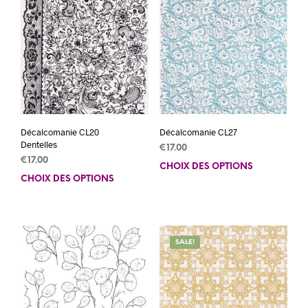
Décalcomanie CL20
Décalcomanie CL27
Dentelles
€
17.00
€
17.00
CHOIX DES OPTIONS
Ce
CHOIX DES OPTIONS
Ce
prod
produit
a
a
plus
plusieurs
varia
variations.
Les
SALE!
Les
opti
options
peuv
peuvent
être
être
choi