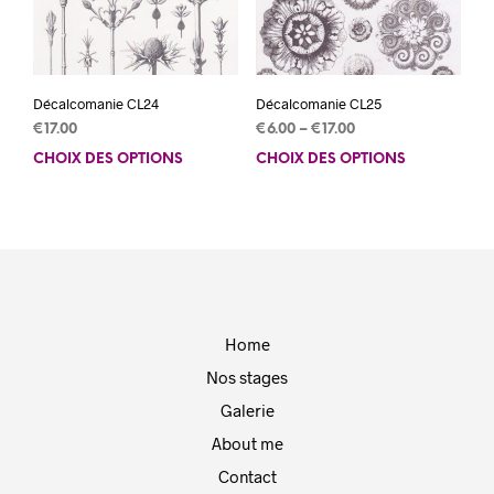
la
la
page
pag
du
du
produit
prod
Décalcomanie CL24
Décalcomanie CL25
€
17.00
€
6.00
–
€
17.00
CHOIX DES OPTIONS
Ce
CHOIX DES OPTIONS
Ce
produit
prod
a
a
plusieurs
plus
variations.
varia
Les
Les
options
opti
peuvent
peuv
Home
être
être
choisies
choi
Nos stages
sur
sur
Galerie
la
la
page
pag
About me
du
du
Contact
produit
prod