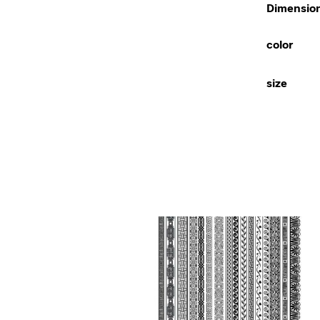
Dimensio
color
size