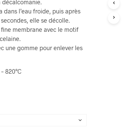
a décalcomanie.
R
a dans l’eau froide, puis après
E
S
secondes, elle se décolle.
T
a fine membrane avec le motif
V
I
rcelaine.
D
ec une gomme pour enlever les
E
.
 – 820°C