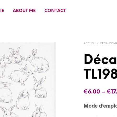
IE
ABOUT ME
CONTACT
ACCUEIL
/
DECALCOMAN
Déca
TL198
€
6.00
–
€
17
Mode d’empl