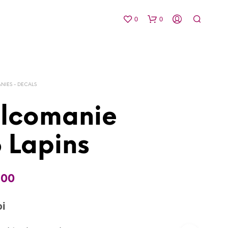
0
0
IES - DECALS
lcomanie
 Lapins
V
O
T
R
.00
E
P
A
oi
N
I
E