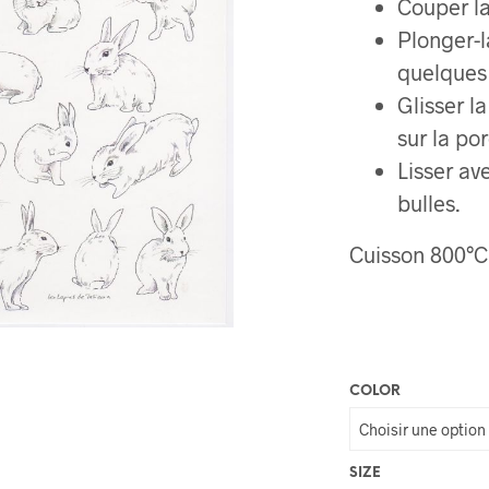
Couper l
Plonger-l
quelques 
Glisser l
sur la po
Lisser av
bulles.
Cuisson 800°C
COLOR
SIZE