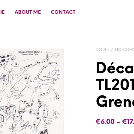
IE
ABOUT ME
CONTACT
ACCUEIL
/
DECALCOMAN
Déca
TL20
Greno
€
6.00
–
€
17