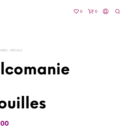
0
0
IES - DECALS
lcomanie
1
uilles
.00