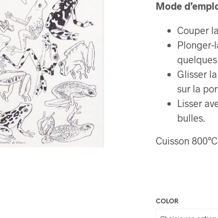
Mode d’empl
Couper l
Plonger-l
quelques 
Glisser l
sur la po
Lisser av
bulles.
Cuisson 800°C
COLOR