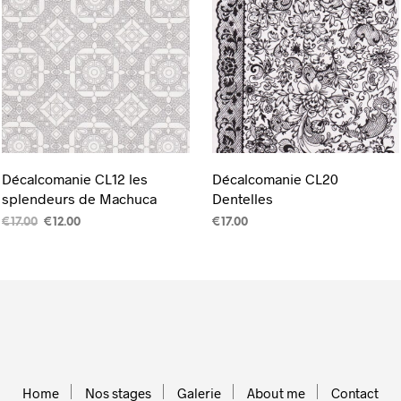
Décalcomanie CL12 les
Décalcomanie CL20
splendeurs de Machuca
Dentelles
Le
Le
€
17.00
€
12.00
€
17.00
prix
prix
CHOIX DES OPTIONS
CHOIX DES OPTIONS
Ce
Ce
initial
actuel
était :
est :
produit
produit
€17.00.
€12.00.
a
a
plusieurs
plusieur
variations.
variation
Les
Les
Home
Nos stages
Galerie
About me
Contact