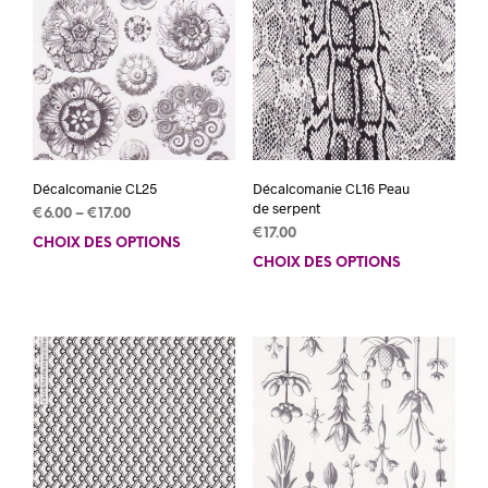
Décalcomanie CL25
Décalcomanie CL16 Peau
de serpent
€
6.00
–
€
17.00
€
17.00
CHOIX DES OPTIONS
Ce
CHOIX DES OPTIONS
Ce
produit
prod
a
a
plusieurs
plus
variations.
varia
Les
Les
options
opti
peuvent
peuv
être
être
choisies
choi
sur