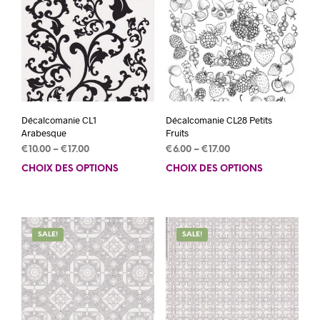
Décalcomanie CL1
Décalcomanie CL28 Petits
Arabesque
Fruits
€
10.00
–
€
17.00
€
6.00
–
€
17.00
CHOIX DES OPTIONS
Ce
CHOIX DES OPTIONS
Ce
produit
prod
a
a
plusieurs
plus
variations.
varia
SALE!
SALE!
Les
Les
options
opti
peuvent
peuv
être
être
choisies
choi