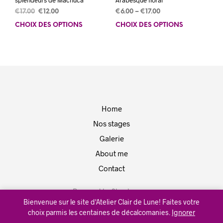
splendeurs de Machuca
Arabesque floral
Le
Le
€
17.00
€
12.00
€
6.00
–
€
17.00
prix
prix
CHOIX DES OPTIONS
Ce
CHOIX DES OPTIONS
Ce
initial
actuel
produit
prod
était :
est :
a
a
€17.00.
€12.00.
plusieurs
plus
variations.
varia
Les
Les
options
opti
peuvent
peuv
Home
être
être
choisies
choi
Nos stages
sur
sur
Galerie
la
la
page
pag
About me
du
du
Contact
produit
prod
Powered by
Shopkeeper
.
Bienvenue sur le site d'Atelier Clair de Lune! Faites votre
choix parmis les centaines de décalcomanies.
Ignorer