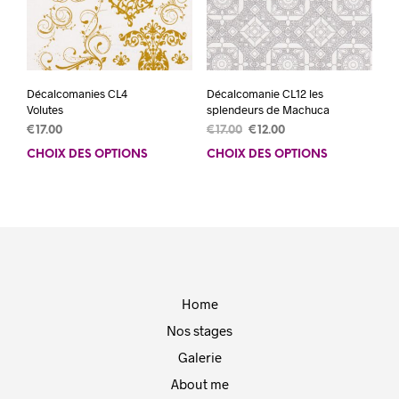
la
pag
page
du
du
prod
produit
Décalcomanies CL4
Décalcomanie CL12 les
Volutes
splendeurs de Machuca
Le
Le
€
17.00
€
17.00
€
12.00
prix
prix
CHOIX DES OPTIONS
Ce
CHOIX DES OPTIONS
Ce
initial
actuel
produit
prod
était :
est :
a
a
€17.00.
€12.00.
plusieurs
plus
variations.
varia
Les
Les
options
opti
peuvent
peuv
Home
être
être
choisies
choi
Nos stages
sur
sur
Galerie
la
la
page
pag
About me