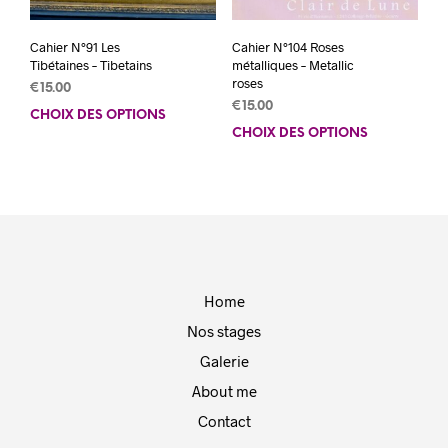
prod
produit
Cahier N°91 Les
Cahier N°104 Roses
Tibétaines – Tibetains
métalliques – Metallic
roses
€
15.00
€
15.00
CHOIX DES OPTIONS
Ce
CHOIX DES OPTIONS
Ce
produit
prod
a
a
plusieurs
plus
variations.
varia
Les
Les
options
opti
peuvent
peuv
être
Home
être
choisies
choi
sur
Nos stages
sur
la
Galerie
la
page
pag
About me
du
du
produit
Contact
prod