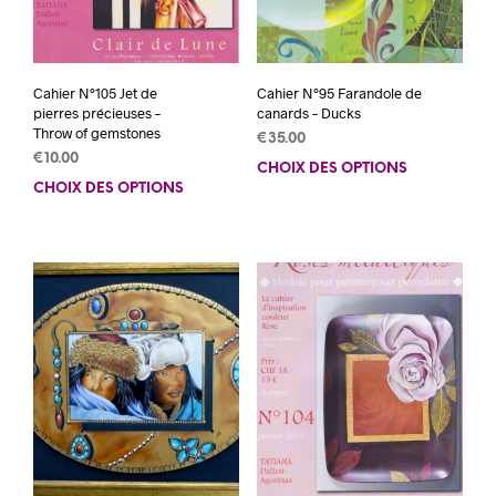
Cahier N°105 Jet de
Cahier N°95 Farandole de
pierres précieuses –
canards – Ducks
Throw of gemstones
€
35.00
€
10.00
CHOIX DES OPTIONS
Ce
CHOIX DES OPTIONS
Ce
prod
produit
a
a
plus
plusieurs
varia
variations.
Les
Les
opti
options
peuv
peuvent
être
être
choi
choisies
sur
sur
la
la
pag
page
du
du