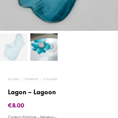
ACCUEIL
/
PIGMENTS
/
COULEURS
Lagon – Lagoon
€
8.00
Couleur d’origine « Héraeus »