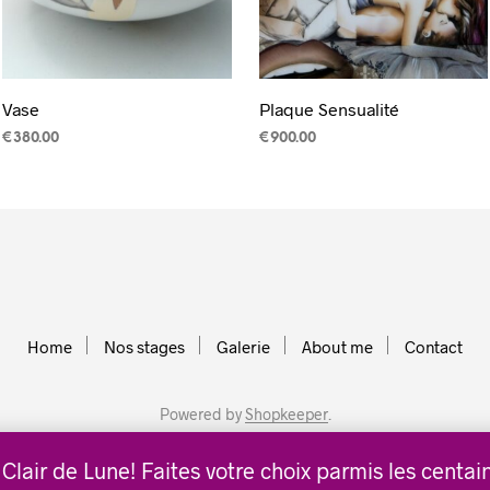
Vase
Plaque Sensualité
€
380.00
€
900.00
AJOUTER AU PANIER
AJOUTER AU PANIER
Home
Nos stages
Galerie
About me
Contact
Powered by
Shopkeeper
.
r Clair de Lune! Faites votre choix parmis les cent