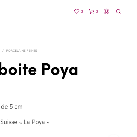
0
0
E
/
PORCELAINE PEINTE
 boite Poya
V
O
T
R
s de 5 cm
E
P
A
Suisse « La Poya »
N
I
E