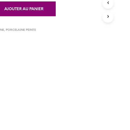
R
AJOUTER AU PANIER
E
S
T
V
INE
,
PORCELAINE PEINTE
I
D
E
.