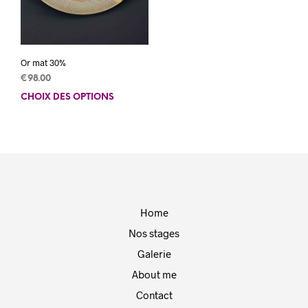
page
pag
du
du
produit
prod
Or mat 30%
€
98.00
CHOIX DES OPTIONS
Ce
produit
a
plusieurs
variations.
Les
options
peuvent
Home
être
choisies
Nos stages
sur
Galerie
la
page
About me
du
Contact
produit