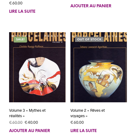
€
60.00
prix
prix
AJOUTER AU PANIER
initial
actuel
LIRE LA SUITE
était :
est :
€60.00.
€30.00.
SALE!
OUT OF STOCK
Volume 3 « Mythes et
Volume 2 « Rêves et
réalités »
voyages »
Le
Le
€
60.00
€
40.00
€
60.00
prix
prix
AJOUTER AU PANIER
LIRE LA SUITE
initial
actuel