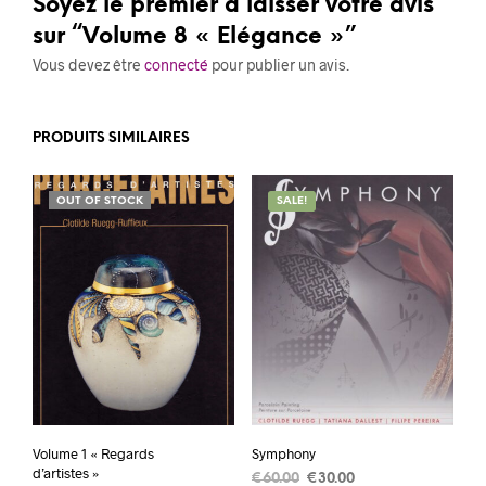
Soyez le premier à laisser votre avis
sur “Volume 8 « Elégance »”
Vous devez être
connecté
pour publier un avis.
PRODUITS SIMILAIRES
OUT OF STOCK
SALE!
Volume 1 « Regards
Symphony
d’artistes »
Le
Le
€
60.00
€
30.00