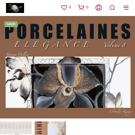
0
0
SALE!