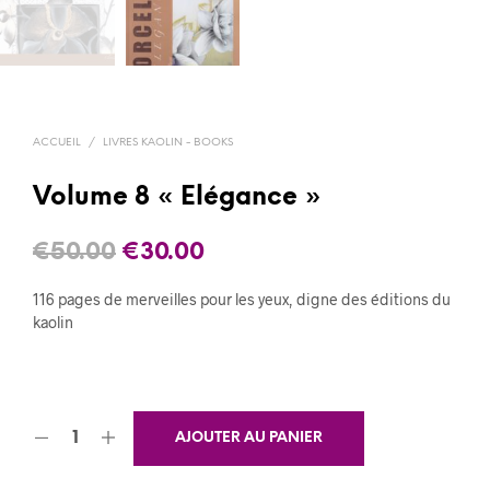
ACCUEIL
/
LIVRES KAOLIN - BOOKS
Volume 8 « Elégance »
Le
Le
€
50.00
€
30.00
prix
prix
116 pages de merveilles pour les yeux, digne des éditions du
initial
actuel
kaolin
était :
est :
€50.00.
€30.00.
AJOUTER AU PANIER