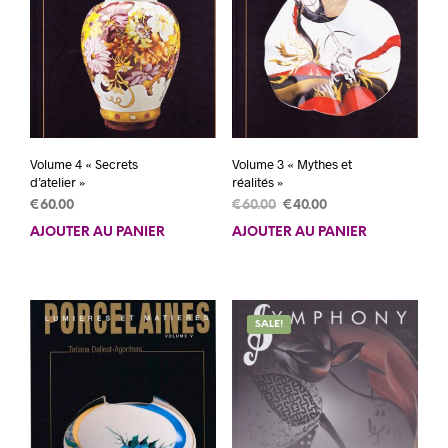
Volume 4 « Secrets
Volume 3 « Mythes et
d’atelier »
réalités »
Le
Le
€
60.00
€
60.00
€
40.00
prix
prix
AJOUTER AU PANIER
AJOUTER AU PANIER
initial
actuel
était :
est :
€60.00.
€40.00.
SALE!