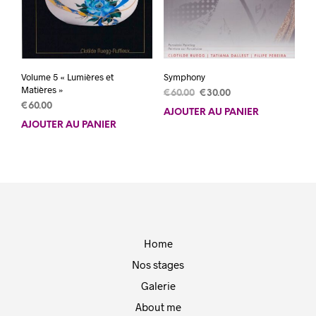
Volume 5 « Lumières et
Symphony
Matières »
Le
Le
€
60.00
€
30.00
€
60.00
prix
prix
AJOUTER AU PANIER
initial
actuel
AJOUTER AU PANIER
était :
est :
€60.00.
€30.00.
Home
Nos stages
Galerie
About me