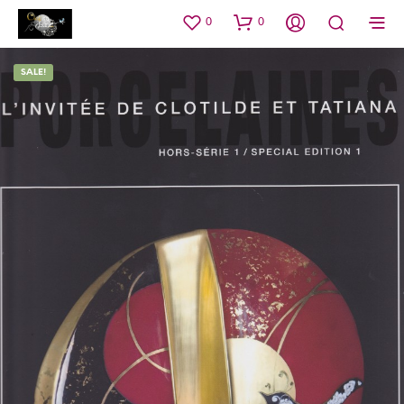
0
0
SALE!