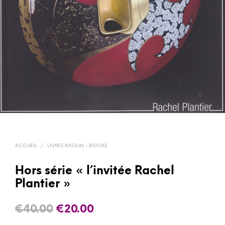
ACCUEIL
/
LIVRES KAOLIN - BOOKS
Hors série « l’invitée Rachel
Plantier »
Le
Le
€
40.00
€
20.00