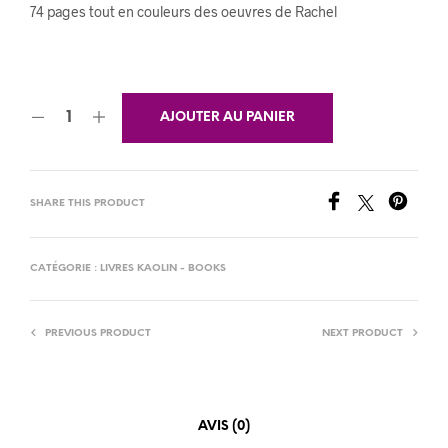
prix
prix
74 pages tout en couleurs des oeuvres de Rachel
initial
actuel
était :
est :
€40.00.
€20.00.
AJOUTER AU PANIER
SHARE THIS PRODUCT
CATÉGORIE :
LIVRES KAOLIN - BOOKS
PREVIOUS PRODUCT
NEXT PRODUCT
AVIS (0)