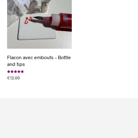
Flacon avec embouts – Bottle
and tips
Note
€
12.00
5.00
sur 5
AJOUTER AU PANIER