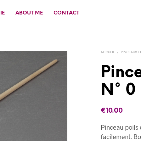
IE
ABOUT ME
CONTACT
ACCUEIL
/
PINCEAUX E
Pinc
N° 0
€
10.00
Pinceau poils 
facilement. Bo