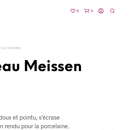
0
0
T ACCESSOIRES
eau Meissen
V
O
T
R
E
P
A
doux et pointu, s’écrase
N
n rendu pour la porcelaine.
I
E