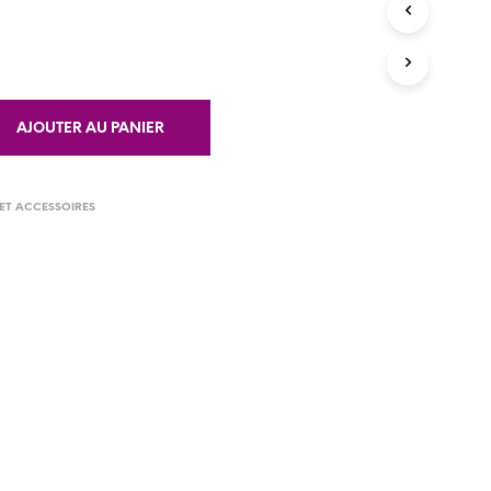
R
E
S
T
V
I
AJOUTER AU PANIER
D
E
.
ET ACCESSOIRES